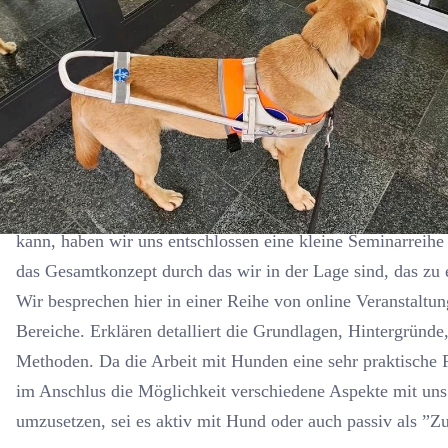
Da das alles eng zusammen hängt und nicht getrennt vonei
kann, haben wir uns entschlossen eine kleine Seminarreihe z
das Gesamtkonzept durch das wir in der Lage sind, das zu e
Wir besprechen hier in einer Reihe von online Veranstaltu
Bereiche. Erklären detalliert die Grundlagen, Hintergründ
Methoden. Da die Arbeit mit Hunden eine sehr praktische Fä
im Anschlus die Möglichkeit verschiedene Aspekte mit un
umzusetzen, sei es aktiv mit Hund oder auch passiv als ”Z