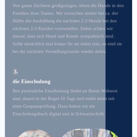
Von guten Züchtern großgezogen, leben die Hunde in den
Familien ihrer Trainer. Wir versuchen immer bei ca. der
Hälfte der Ausbildung die nächsten 2-3 Hunde bei den
nächsten 2-3 Kunden vorzustellen. Dabei achten wir
darauf, dass sich Hund und Kunde sympathisch sind.
Sollte tatsächlich mal keiner für sie dabei sein, so sind sie
bei der nächsten Vorstellungsrunde wieder dabei.
3
die Einschulung
Ihre persönliche Einarbeitung findet an Ihrem Wohnort
statt, dauert in der Regel 10 Tage und endet meist mit
einer Gespannprüfung. Dazu haben wir ein
Einschulungsbuch digital und in Schwarzschrift.