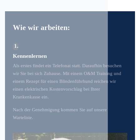
Wie wir arbeiten:
1
Kennenlernen
Als erstes findet ein Telefonat statt. Daraufhin besuchen
wir Sie bei sich Zuhause. Mit einem O&M Training und
einem Rezept für einen Blindenführhund reichen wir
einen elektrischen Kostenvorschlag bei Ihrer
Krankenkasse ein.
Nach der Genehmigung kommen Sie auf unsere
Warteliste.